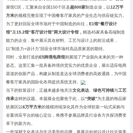
展馆C区，汇聚来自全国150个区县
超800家
制造企业，以
12万平
方米
的规模完整呈现了中国餐客厅家具的产业生态与供应链实力。
为了更好回应全球市场对于中国制造的向往，
E1馆“餐厅设计
馆”
及
15.2馆“客厅设计馆”两大设计专馆，
精选45家具备高端制造
能力的企业，集中展示其在材料、工艺与设计上的前沿成果，
以“制造力+设计力”回应全球市场对高品质家居的期待。
同时，全新打造的
E5跨境电商馆
则展现了产业面向未来的另一种
姿态。这里汇集一批具备跨境供货实力的优质企业，展出适应电商
渠道的创新产品，构建从制造直达全球消费者的高效通路，为中国
餐客厅家具的国际化布局提供系统支持。
当下的软装设计，正越来越多地关注
文化表达
、
绿色可持续
与
工艺
传承
这样的议题。本届展会也聚焦于此，以
“突破”
为主题的饰品家
纺展区以
6万平方米
的规模持续深化其作为全球软装一站式采购与
全案供应平台的核心定位，将携手参展品牌及行业各方共探消费变
革下的新方向。
一批深耕文化表达与生活美学的品牌，将展示如何以设计拉近审美