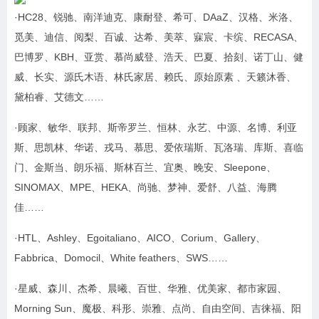
·HC28、锐驰、南洋迪克、康耐登、希可、DAaZ、汉格、米洛、
觅美、迪信、阅梨、百诚、达希、美萃、寐宸、卡缤、RECASA、
巴博罗、KBH、亚赏、慕尚威登、浩天、巴夏、拾刻、诺丁山、健
威、长实、源氏木语、林氏家居、赖氏、原始原素 、天籁沐香、
黛柏睿、艾德文……
·顾家、敏华、联邦、斯帝罗兰、恒林、永艺、中源、名博、利亚
斯、思凯林、华诺、戎马、慕思、爱依瑞斯、瓦洛瑞、库斯、喜临
门、金斯当、朗乐福、斯林百兰、宜奥、晚安、Sleepone、
SINOMAX、MPE、HEKA、尚驰、梦神、爱舒、八益、海腾
佳……
·HTL、Ashley、Egoitaliano、AICO、Corium、Gallery、
Fabbrica、Domocil、White feathers、SWS……
·星威、森川、杰希、晨曦、百世、华雅、优美家、都市家园、
Morning Sun、魔极、科形、崇雅、点尚、自由空间、吉徕福、阳