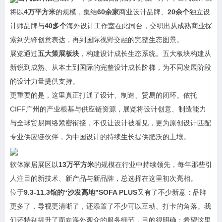
将以
4万平方米
的规模，集结
60余家
商业设计品牌、
20余个
独立设
计师品牌与
40多个
海外设计工作室在此同台，交织出从成熟商业探
索到先锋创意表达，再到国际视野交融的完整生态图景。
展览通过
五大策展板块
，构建设计成长生态系统。五大板块构建从
新锐到成熟、从本土到国际的完整设计成长阶梯，为不同发展阶段
的设计力量提供支持。
更重要的是，这里真正打通了设计、制造、贸易的闭环。依托
CIFF广州的产业根基与供应链资源，展览将设计创意、制造能力
与全球贸易网络紧密衔接，不仅让设计被看见，更为原创设计匹配
专业供应链伙伴，为中国设计的持续生长提供肥沃的土壤。
软体家居展区以
13万平方米
的规模在行业中持续领先，每年那些引
人注目的新技术、新产品与新品牌，总选择在这里初次亮相。
位于
9.3-11.3馆的“沙发高地”SOFA PLUS
又有了不少新意：品牌
更多了，导视更清晰了，还添置了不少可以互动、打卡的角落。我
们还特别提升了面向海外观众的服务细节，目的很明确：希望这里