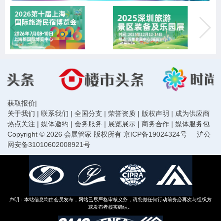
获取报价
|
关于我们
|
联系我们
|
全国分支
|
荣誉资质
|
版权声明
|
成为供应商
热点关注
|
媒体邀约
|
会务服务
|
展览展示
|
商务合作
|
媒体服务包
Copyright © 2026 会展管家 版权所有
京ICP备19024324号
沪公
网安备31010602008921号
声明：本站信息均由会员发布，网站已尽严格审核义务，请您做任何行动前务必再次与组织方
或发布者核实确认。