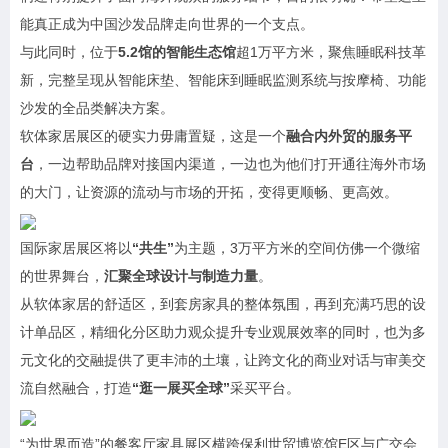
能真正成为中国沙发品牌走向世界的一个支点。
与此同时，位于
5.2馆的智能生态馆
超1万平方米，聚焦睡眠科技革
新，完整呈现从智能床垫、智能床到睡眠监测系统与按摩椅、功能
沙发的全品类解决方案。
软体家居展区的硬实力毋庸置疑，这是一个
融合内外贸的服务平
台
，一边帮助品牌对接国内渠道，一边也为他们打开通往海外市场
的大门，让资源的流动与市场的开拓，变得更顺畅、更高效。
国际家居展区将以
“共生”
为主题，3万平方米的空间仿佛一个微缩
的世界舞台，
汇聚全球设计与制造力量
。
从软体家居的舒适区，到套房家具的整体氛围，再到充满巧思的设
计单品区，精细化分区助力观众提升专业观展效率的同时，也为多
元文化的交融提供了更丰沛的土壤，让跨文化的商业对话与审美交
流自然融合，打造
“逛一展买全球”
采买平台。
“为世界而造”的餐客厅家具展区横跨保利世贸博览馆E区与广交会