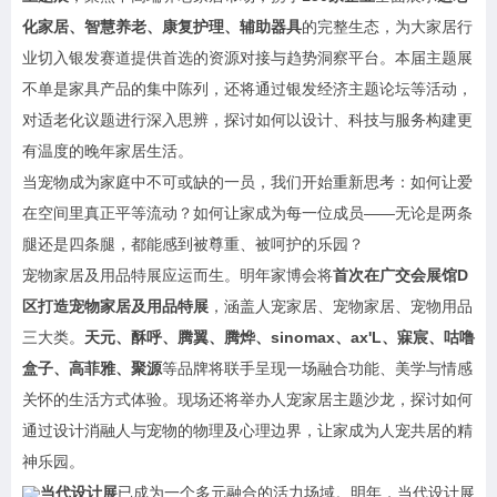
化家居、智慧养老、康复护理、辅助器具
的完整生态，为大家居行
业切入银发赛道提供首选的资源对接与趋势洞察平台。本届主题展
不单是家具产品的集中陈列，还将通过银发经济主题论坛等活动，
对适老化议题进行深入思辨，探讨如何以设计、科技与服务构建更
有温度的晚年家居生活。
当宠物成为家庭中不可或缺的一员，我们开始重新思考：如何让爱
在空间里真正平等流动？如何让家成为每一位成员——无论是两条
腿还是四条腿，都能感到被尊重、被呵护的乐园？
宠物家居及用品特展应运而生。明年家博会将
首次在广交会展馆D
区打造宠物家居及用品特展
，涵盖人宠家居、宠物家居、宠物用品
三大类。
天元、酥呼、腾翼、腾烨、sinomax、ax'L、寐宸、咕噜
盒子、高菲雅、聚源
等品牌将联手呈现一场融合功能、美学与情感
关怀的生活方式体验。现场还将举办人宠家居主题沙龙，探讨如何
通过设计消融人与宠物的物理及心理边界，让家成为人宠共居的精
神乐园。
当代设计展
已成为一个多元融合的活力场域。明年，当代设计展