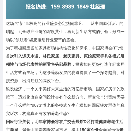
这场含“新”量极高的行业盛会必定热闹非凡——从中国原创设计的
崛起，到全球产业链的深度共生，再到新生活方式的引领，形成一
场以“领航者”姿态推动行业变革的盛会。
为了积极回应当前家具市场结构性变化和需求，中国家博会(广州)
首次引入源氏木语、林氏家居、赖氏家具、原始原素等具备模式引
领性与市场代表性的新零售头部品牌
，探索如何更好打造年轻家居
生活方式新主场，为这条蓬勃发展的赛道提供了一个探寻趋势、对
接资源、出海启航的高效平台。
银发经济，一个关乎美好未来生活的万亿新市场。国家好房子的政
策下，适老化改造空间设计会有什么新方向、新变化？消费端需要
一个什么样的“9073”养老服务模式？生产端如何回应银发群体的真
实诉求，构建真正有效的养老生态?
回应行业关切，明年家博会将在广交会展馆D区
打造健康养老生活
主题展
，聚焦中高端养老家居市场，携手
150家企业
全面展示
适老