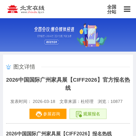
全国
分站
主站
北京站
上海站
广东站
重庆站
天津站
江苏站
浙江站
安徽站
福建站
山东站
山西站
河南站
河北站
黑龙江站
湖北站
湖南站
云南站
宁夏站
青海站
贵州站
辽宁站
吉林站
甘肃站
江西站
陕西站
广西站
海南站
西藏站
图文详情
新疆站
四川站
内蒙古站
香港站
澳门站
台湾站
2026中国国际广州家具展【CIFF2026】官方报名热
线
发表时间： 2026-03-18
文章来源：杜经理
浏览：
10877
参展咨询
观展报名
2026中国国际广州家具展【CIFF2026】报名热线