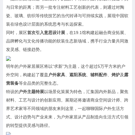
与日常的距离；而另一批专注材料工艺创新的代表，则通过对陶
瓷、玻璃、纺织等传统技艺的当代转译与可持续实践，展现中国软
装在绿色设计层面的系统思考与长远探索。
同时，展区
首次引入意思设计展
，在19.1馆构建起融合商业拓展、
品牌孵化与文化传播功能的软装生态新场域，携手行业力量共同激
发灵感、链接趋势。
明年的户外家居展区将以“求新”为主题，这个超过5万平方米的户
外空间，构建起了覆盖
户外家具
、
遮阳系统
、
辅料配件
、
烤炉
及
露
营装备
等全品类的完整生态。
特设的
户外主题特展
以场景化策展为特色，汇集国内外新品，聚焦
材料、工艺与设计的创新应用。展期还将邀请商业空间设计师、跨
界艺术家等不同领域的朋友来到这里，一起聊聊国际户外生活方
式、设计趋势与产业未来，为户外家居从产品制造向生活方式引领
的转型提供灵感与路径。