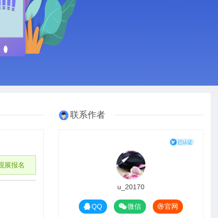
联系作者
观展报名
u_20170
QQ
微信
官网