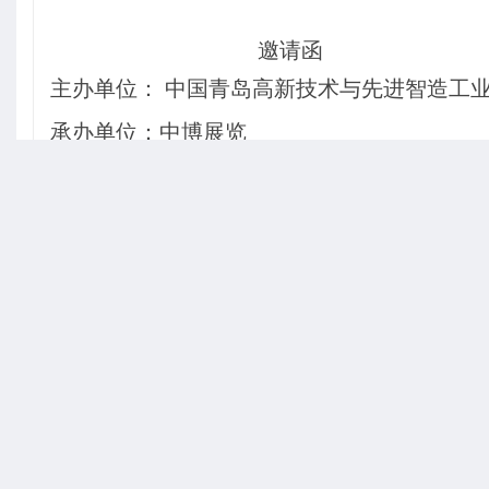
邀请函
主办单位： 中国青岛高新技术与先进智造工
承办单位：中博展览
展会背景：
东数西算，随着人工智能、大数据、云
边缘算力将实现高效协同，共同构建起多层次
芯片、算力服务器、数据中心解决方案、智能
算力基础设施、云计算、边缘计算、数据中心
同创新。
全球算力产业正迎爆发式增长，信创作
千行百业，已成数字经济发展新基石、智能制
术、可再生能源应用、绿色低碳供配电系统、
数据中心迈向新未来。