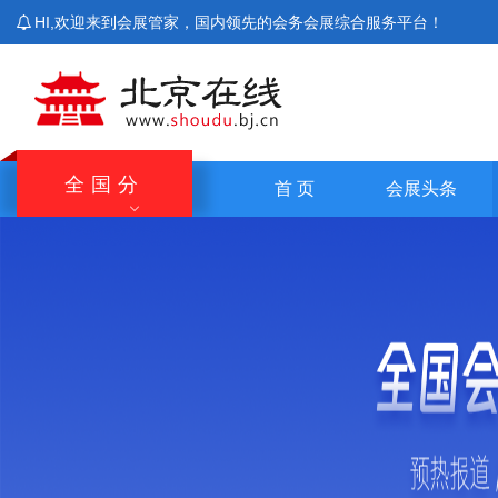
HI,欢迎来到会展管家，国内领先的会务会展综合服务平台！
全国分
首 页
会展头条
站
北京站
上海站
广东站
重庆站
主站
湖南站
云南站
宁夏站
青海站