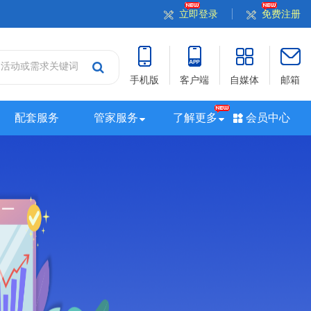
立即登录
免费注册
手机版
客户端
自媒体
邮箱
配套服务
管家服务
了解更多
会员中心
站
山西站
河南站
河北站
黑龙江站
湖北站
站
广西站
海南站
西藏站
新疆站
四川站