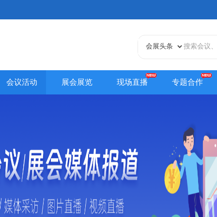
会议活动
展会展览
现场直播
专题合作
天津站
江苏站
浙江站
安徽站
福建站
山东
贵州站
辽宁站
吉林站
甘肃站
江西站
陕西
内蒙古站
香港站
澳门站
台湾站