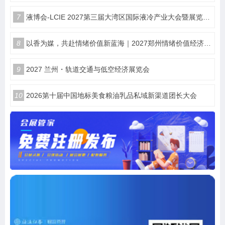
7
液博会-LCIE 2027第三届大湾区国际液冷产业大会暨展览会（深圳）
8
以香为媒，共赴情绪价值新蓝海｜2027郑州情绪价值经济博览会・香氛产业馆
9
2027 兰州・轨道交通与低空经济展览会
10
2026第十届中国地标美食粮油乳品私域新渠道团长大会