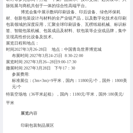
脉拓展与商机共创于一体的综合性高端平台。
博览会集中展示数码印刷设备、印后设备、绿色环保耗
材、创新包装设计与材料的全产业链产品，以及数字化技术在印刷
包装领域的深度应用，汇聚全球印刷设备、瓦楞纸箱机械、标识标
签、智能包装机械、包装成品及材料、软包装等企业或品牌，集中
呈现高性价比设备及技术。
展览日程和地点：
时间2027年3月26-28日 地点：中国青岛世界博览城
布展时间:2027年3月24-25日 8:30-22:00
展览时间:2027年3月26--28日9:00-17:30
撤展时间:2027年3月28日 下午17：30
参展费用
:
标准展位：
(3m
×3m)=9平米，
国内：
11800
元
/
个，国外：
1800
美
元
/
个
特装空场地（
36
平米起租），国内：
1180
元
/
平米，国外
:180
美元
/
平米
展览
内容
印刷包装制品展区