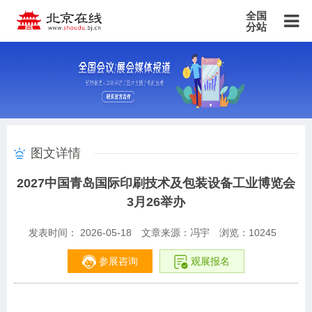
全国
分站
主站
北京站
上海站
广东站
重庆站
天津站
江苏站
浙江站
安徽站
福建站
山东站
山西站
河南站
河北站
黑龙江站
湖北站
湖南站
云南站
宁夏站
青海站
贵州站
辽宁站
吉林站
甘肃站
江西站
陕西站
广西站
海南站
西藏站
图文详情
新疆站
四川站
内蒙古站
香港站
澳门站
台湾站
2027中国青岛国际印刷技术及包装设备工业博览会
3月26举办
发表时间： 2026-05-18
文章来源：冯宇
浏览：
10245
参展咨询
观展报名