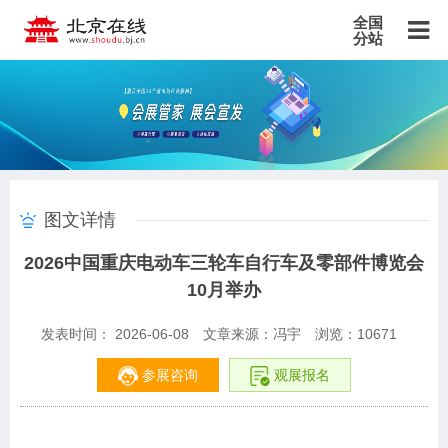
全国
分站
主站
北京站
上海站
广东站
重庆站
天津站
江苏站
浙江站
安徽站
福建站
山东站
山西站
河南站
河北站
黑龙江站
湖北站
湖南站
云南站
宁夏站
青海站
贵州站
辽宁站
吉林站
甘肃站
江西站
陕西站
广西站
海南站
西藏站
图文详情
新疆站
四川站
内蒙古站
香港站
澳门站
台湾站
2026中国重庆电动车三轮车自行车及零部件博览会
10月举办
发表时间： 2026-06-08
文章来源：冯宇
浏览：
10671
参展咨询
观展报名