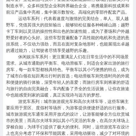
制造水平。众多科技型企业和跨界融合企业，将携最新科技成果和
前沿产品集中亮相，集中展示数智化、高端化的零部件配套产品。
运动车系列：代表着速度与激情的完美结合，单人、双人越
野车，凭借其强大的扭矩输出，能够轻松征服各种崎岖山路；越野
卡丁车则以灵活的操控性和出色的加速性能，成为了赛场和户外越
野爱好者的心头好。这些车型普遍配备了高性能的电机和先进的悬
挂系统，不仅动力强劲，而且在面对复杂地形时，也能展现出卓越
的通过能力，让驾驶者尽情享受越野的乐趣。
休闲娱乐车系列：更注重满足人们在日常生活中的不同场景
需求。从城市通勤的平衡车、电动滑板车，到适合全家出游的旅行
房车，每一款车型都独具特色。平衡车以其小巧便携的特点，成为
了城市白领在短距离出行时的首选；电动滑板车则凭借时尚的外观
和便捷的骑行体验，深受年轻人的喜爱；而旅行房车则将家的舒适
与旅行的自由完美融合，车内配备了齐全的生活设施，让你在旅途
中也能感受到家的温暖，真正实现诗与远方的梦想。
游览车系列：城市旅游观光车和高尔夫球车等，这些车辆主
要应用于景区、度假村等场所，为游客提供便捷舒适的出行服务。
城市旅游观光车通常采用开放式的设计，让游客能够全方位欣赏城
市的美景；而高尔夫球车则以其小巧灵活的车身，在高尔夫球场上
穿梭自如，为球手们提供了极大的便利。同时，这些游览车在设计
上也充分考虑了环保和节能因素，采用电动驱动，减少了对环境的