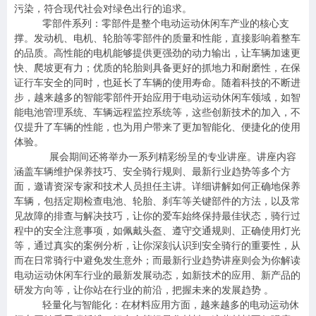
污染，符合现代社会对绿色出行的追求。
零部件系列：零部件是整个电动运动休闲车产业的核心支
撑。发动机、电机、轮胎等零部件的质量和性能，直接影响着整车
的品质。高性能的电机能够提供更强劲的动力输出，让车辆加速更
快、爬坡更有力；优质的轮胎则具备更好的抓地力和耐磨性，在保
证行车安全的同时，也延长了车辆的使用寿命。随着科技的不断进
步，越来越多的智能零部件开始应用于电动运动休闲车领域，如智
能电池管理系统、车辆远程监控系统等，这些创新技术的加入，不
仅提升了车辆的性能，也为用户带来了更加智能化、便捷化的使用
体验。
展会期间还将举办一系列精彩纷呈的专业讲座。讲座内容
涵盖车辆维护保养技巧、安全骑行规则、最新行业趋势等多个方
面，邀请资深专家和技术人员担任主讲。详细讲解如何正确地保养
车辆，包括定期检查电池、轮胎、刹车等关键部件的方法，以及常
见故障的排查与解决技巧，让你的爱车始终保持最佳状态，骑行过
程中的安全注意事项，如佩戴头盔、遵守交通规则、正确使用灯光
等，通过真实的案例分析，让你深刻认识到安全骑行的重要性，从
而在日常骑行中避免发生意外；而最新行业趋势讲座则会为你解读
电动运动休闲车行业的最新发展动态，如新技术的应用、新产品的
研发方向等，让你站在行业的前沿，把握未来的发展趋势 。
轻量化与智能化：在材料应用方面，越来越多的电动运动休