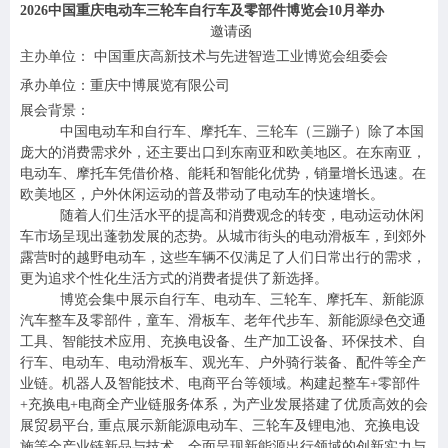
2026
中国重庆电动车三轮车自行车及零部件博览会10月举办
邀请函
主办单位： 中国重庆高新技术与先进智造工业博览会组委会
承办单位：重庆中博展览有限公司
展会背景：
中国电动车和自行车、摩托车、三轮车（三蹦子）除了本国
庞大的消费需求外，还主要出口到东南亚和欧美地区。在东南亚，
电动车、摩托车凭借价格、能耗和智能化优势，销量增长迅速。在
欧美地区，户外休闲运动的普及带动了电动车的快速增长。
随着人们生活水平的提高和消费观念的转变，电动运动休闲
车市场呈现出蓬勃发展的态势。从城市街头的电动滑板车，到郊外
露营时的越野电动车，这些车辆不仅满足了人们日常出行的需求，
更为追求个性化生活方式的消费者提供了新选择。
博览会集中展示自行车、电动车、三轮车、摩托车、新能源
汽车整车及零部件，童车、滑板车、老年代步车、新能源绿色交通
工具、智能技术应用、充换电设备、生产加工设备、环保技术、自
行车、电动车、电动滑板车、观光车、户外骑行装备、配件等全产
业链。机器人及智能技术、电商平台等领域。构建起整车+零部件
+充换电+电商全产业链服务体系，为产业发展搭建了优质高效的会
展贸易平台, 重点展示新能源电动车、三轮车及锂电池、充换电设
施等全产业链新品与技术，全面呈现新能源出行领域的创新实力与