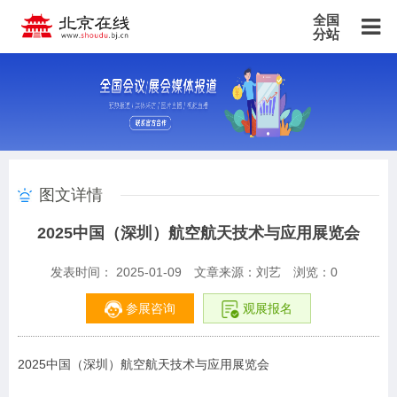
全国
分站
主站
北京站
上海站
广东站
重庆站
天津站
江苏站
浙江站
安徽站
福建站
山东站
山西站
河南站
河北站
黑龙江站
湖北站
湖南站
云南站
宁夏站
青海站
贵州站
辽宁站
吉林站
甘肃站
江西站
陕西站
广西站
海南站
西藏站
图文详情
新疆站
四川站
内蒙古站
香港站
澳门站
台湾站
2025中国（深圳）航空航天技术与应用展览会
发表时间： 2025-01-09
文章来源：刘艺
浏览：
0
参展咨询
观展报名
2025中国（深圳）航空航天技术与应用展览会