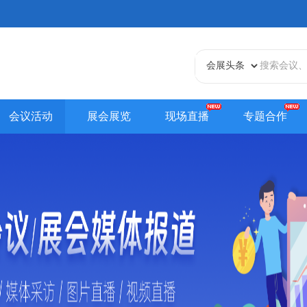
会议活动
展会展览
现场直播
专题合作
天津站
江苏站
浙江站
安徽站
福建站
山东
贵州站
辽宁站
吉林站
甘肃站
江西站
陕西
内蒙古站
香港站
澳门站
台湾站