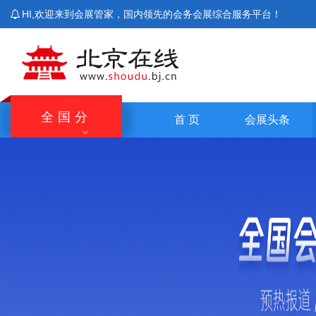
HI,欢迎来到会展管家，国内领先的会务会展综合服务平台！
全国分
首 页
会展头条
站
北京站
上海站
广东站
重庆站
主站
湖南站
云南站
宁夏站
青海站