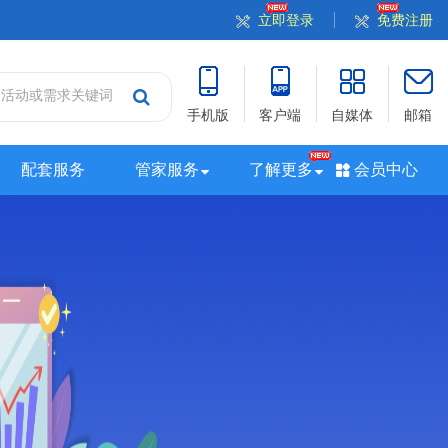
立即登录
免费注册
手机版
客户端
自媒体
邮箱
配套服务
管家服务
了解更多
会员中心
站
山西站
河南站
河北站
黑龙江站
湖北站
站
广西站
海南站
西藏站
新疆站
四川站